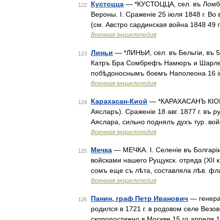
Кустоцца
— *КУСТОЦЦА, сел. въ Ломбар
122
Вероны. I. Сраженіе 25 іюля 1848 г. Во
(см. Австро сардинская война 1848 49 г
Военная энциклопедия
Линьи
— *ЛИНЬИ, сел. въ Бельгіи, въ 5
123
Катръ Бра Сомбрефъ Намюръ и Шарле
побѣдоноснымъ боемъ Наполеона 16 ію
Военная энциклопедия
Карахасан-Киой
— *КАРАХАСАНЪ КІОЙ, с
124
Аясларъ). Сраженіе 18 авг. 1877 г. въ р
Аяслара, сильно поднялъ духъ тур. во
Военная энциклопедия
Мечка
— МЕЧКА. I. Селеніе въ Болгаріи,
125
войсками нашего Рущукск. отряда (XII к
сомъ еще съ лѣта, составляла лѣв. ф
Военная энциклопедия
Панин, граф Петр Иванович
— генера
126
родился в 1721 г. в родовом селе Везо
скоропостижно в Москве 15 го апреля 1