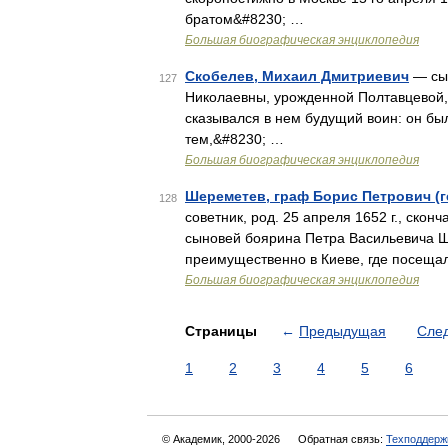
братом&#8230; …
Большая биографическая энциклопедия
Скобелев, Михаил Дмитриевич
— сын
127
Николаевны, урожденной Полтавцевой, р
сказывался в нем будущий воин: он был
тем,&#8230; …
Большая биографическая энциклопедия
Шереметев, граф Борис Петрович (
128
советник, род. 25 апреля 1652 г., ско
сыновей боярина Петра Васильевича Ше
преимущественно в Киеве, где посеща
Большая биографическая энциклопедия
Страницы
←
Предыдущая
Сле
1
2
3
4
5
6
© Академик, 2000-2026
Обратная связь:
Техподдерж