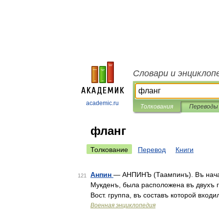
Словари и энциклоп
academic.ru
Толкования
Переводы
фланг
Толкование
Перевод
Книги
Анпин
— АНПИНЪ (Таампинъ). Въ начал
121
Мукденъ, была расположена въ двухъ г
Вост. группа, въ составъ которой входи
Военная энциклопедия