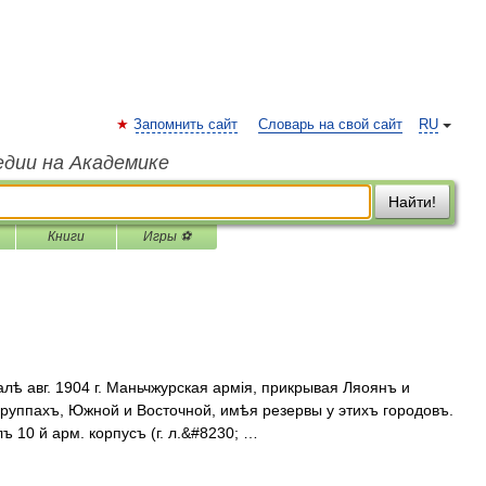
Запомнить сайт
Словарь на свой сайт
RU
едии на Академике
Найти!
Книги
Игры ⚽
ѣ авг. 1904 г. Маньчжурская армія, прикрывая Ляоянъ и
руппахъ, Южной и Восточной, имѣя резервы у этихъ городовъ.
лъ 10 й арм. корпусъ (г. л.&#8230; …