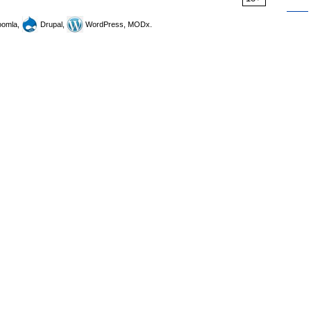
omla,
Drupal,
WordPress, MODx.