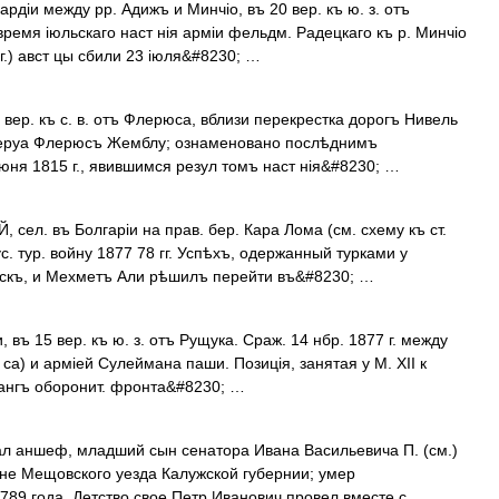
діи между рр. Адижъ и Минчіо, въ 20 вер. къ ю. з. отъ
 время іюльскаго наст нія арміи фельдм. Радецкаго къ р. Минчіо
г.) авст цы сбили 23 іюля&#8230; …
 вер. къ с. в. отъ Флерюса, вблизи перекрестка дорогъ Нивель
руа Флерюсъ Жемблу; ознаменовано послѣднимъ
ня 1815 г., явившимся резул томъ наст нія&#8230; …
ел. въ Болгаріи на прав. бер. Кара Лома (см. схему къ ст.
ус. тур. войну 1877 78 гг. Успѣхъ, одержанный турками у
йскъ, и Мехметъ Али рѣшилъ перейти въ&#8230; …
 въ 15 вер. къ ю. з. отъ Рущука. Сраж. 14 нбр. 1877 г. между
 са) и арміей Сулеймана паши. Позиція, занятая у М. XII к
лангъ оборонит. фронта&#8230; …
л аншеф, младший сын сенатора Ивана Васильевича П. (см.)
вне Мещовского уезда Калужской губернии; умер
789 года. Детство свое Петр Иванович провел вместе с