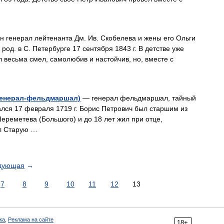
 генерал лейтенанта Дм. Ив. Скобелева и жены его Ольги
од. в С. Петербурге 17 сентября 1843 г. В детстве уже
 весьма смел, самолюбив и настойчив, но, вместе с
генерал-фельдмаршал)
— генерал фельдмаршал, тайный
нчался 17 февраля 1719 г. Борис Петрович был старшим из
реметева (Большого) и до 18 лет жил при отце,
л Старую …
дующая
→
7
8
9
10
11
12
13
ка
,
Реклама на сайте
18+